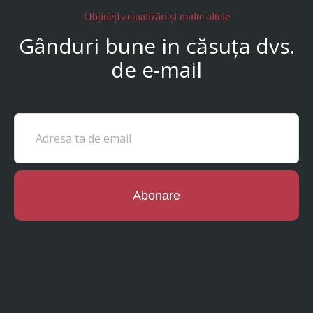
Obțineți actualizări și multe altele
Gânduri bune in căsuța dvs.
de e-mail
Abonare