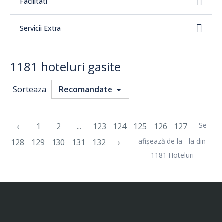
Facilitati
Servicii Extra
1181 hoteluri gasite
Sorteaza
Recomandate
Se
‹
1
2
...
123
124
125
126
127
afișează de la - la din
128
129
130
131
132
›
1181 Hoteluri