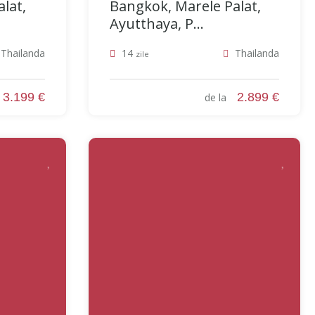
lat,
Bangkok, Marele Palat,
Ayutthaya, P...
Thailanda
14
Thailanda
zile
3.199 €
2.899 €
a
de la