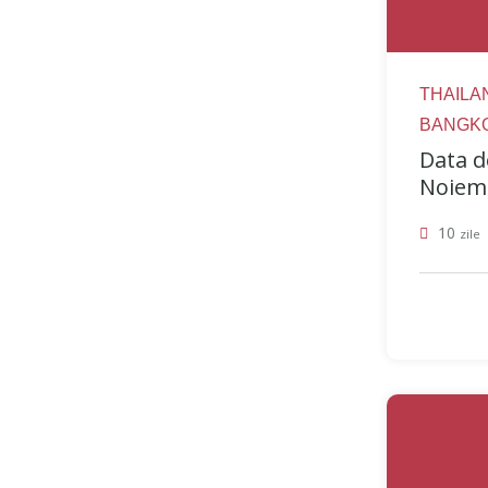
THAILAN
BANGKO
Data d
Noiemb
10
zile