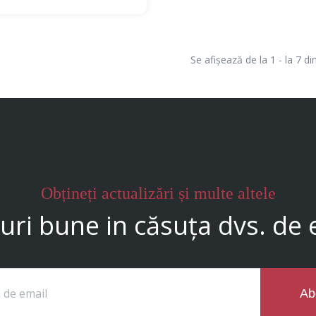
Se afișează de la 1 - la 7 din
Obțineți actualizări și multe altele
ri bune in căsuța dvs. de 
Ab