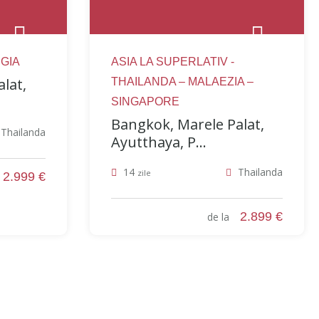
GIA
ASIA LA SUPERLATIV -
lat,
THAILANDA – MALAEZIA –
SINGAPORE
Bangkok, Marele Palat,
Thailanda
Ayutthaya, P...
14
Thailanda
zile
2.999 €
a
2.899 €
de la