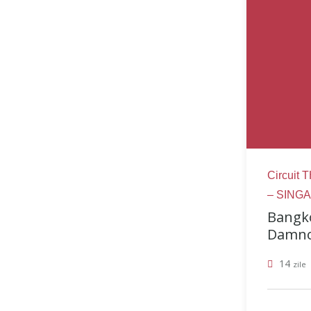
Circuit
– SING
Bangko
Damnoe
14
zile