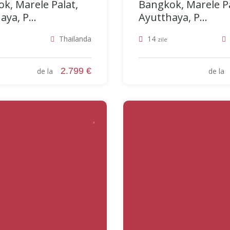
k, Marele Palat,
Bangkok, Marele Pa
ya, P...
Ayutthaya, P...
Thailanda
14
zile
2.799 €
de la
de l