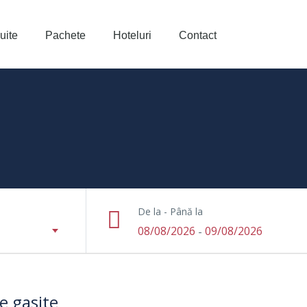
uite
Pachete
Hoteluri
Contact
De la - Până la
08/08/2026
09/08/2026
-
te gasite