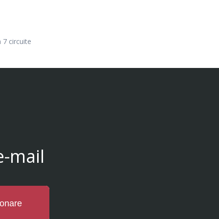
 7 circuite
e-mail
onare