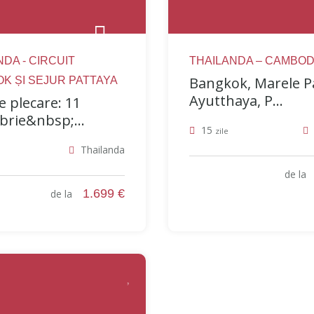
DA - CIRCUIT
THAILANDA – CAMBOD
Bangkok, Marele Pa
K ȘI SEJUR PATTAYA
Ayutthaya, P...
e plecare: 11
rie&nbsp;...
15
zile
Thailanda
de l
1.699 €
de la