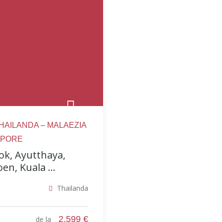
 THAILANDA – MALAEZIA
APORE
k, Ayutthaya,
n, Kuala ...
Thailanda
2.599 €
de la