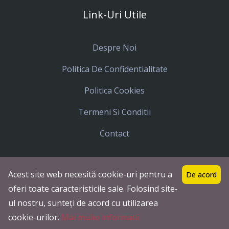
Link-Uri Utile
Despre Noi
Politica De Confidentialitate
Politica Cookies
Termeni Si Conditii
Contact
Acest site web necesită cookie-uri pentru a
De acord
Toate drepturile rezervate
Icar Tours
© 2023
oferi toate caracteristicile sale. Folosind site-
Termeni si Conditii
Politica Cookies
ul nostru, sunteți de acord cu utilizarea
Documente Legale
cookie-urilor.
Mai multe informatii