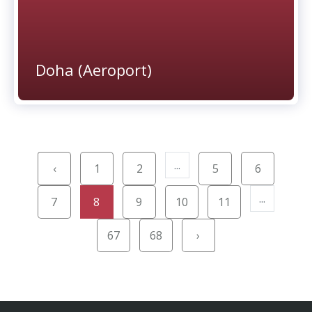
Doha (Aeroport)
...
‹
1
2
5
6
...
7
8
9
10
11
67
68
›