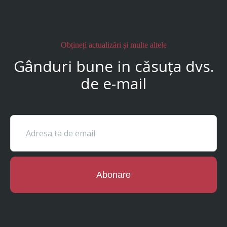
Obțineți actualizări și multe altele
Gânduri bune in căsuța dvs.
de e-mail
Abonare