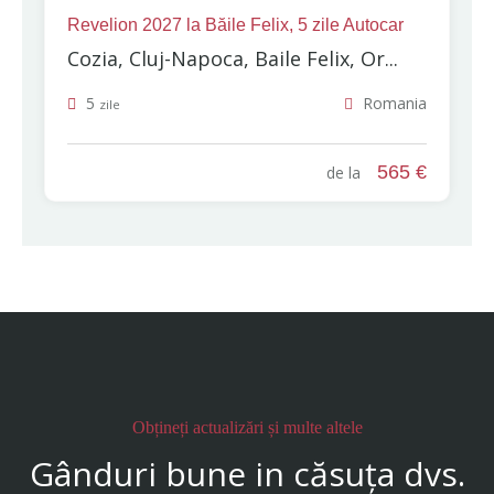
Revelion 2027 la Băile Felix, 5 zile Autocar
Cozia, Cluj-Napoca, Baile Felix, Or...
5
Romania
zile
565 €
de la
Obțineți actualizări și multe altele
Gânduri bune in căsuța dvs.