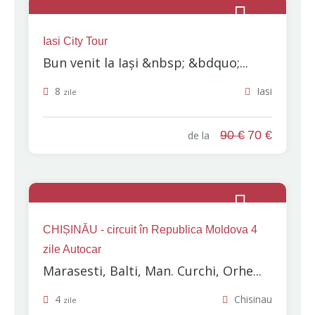
Iasi City Tour
Bun venit la Iași &nbsp; &bdquo;...
8
Iasi
zile
90 €
70 €
de la
CHIȘINĂU - circuit în Republica Moldova 4
zile Autocar
Marasesti, Balti, Man. Curchi, Orhe...
4
Chisinau
zile