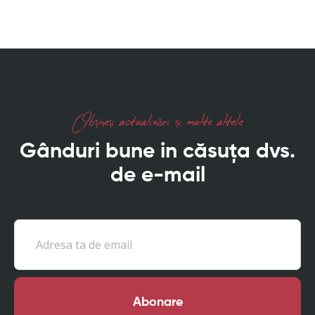
Obțineți actualizări și multe altele
Gânduri bune in căsuța dvs.
de e-mail
Abonare