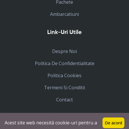
Pachete
Ambarcatiuni
Link-Uri Utile
Despre Noi
Politica De Confidentialitate
Politica Cookies
Termeni Si Conditii
Contact
Acest site web necesită cookie-uri pentru a
De acord
Toate drepturile rezervate
Icar Tours
© 2023