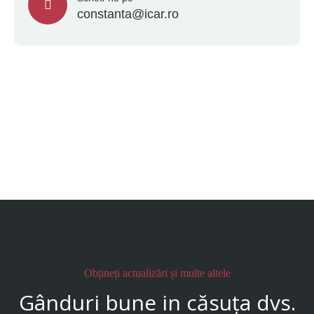
constanta@icar.ro
Obțineți actualizări și multe altele
Gânduri bune in căsuța dvs.