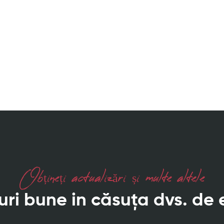
Obțineți actualizări și multe altele
ri bune in căsuța dvs. de 