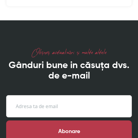
Obțineți actualizări și multe altele
Gânduri bune in căsuța dvs.
de e-mail
Abonare