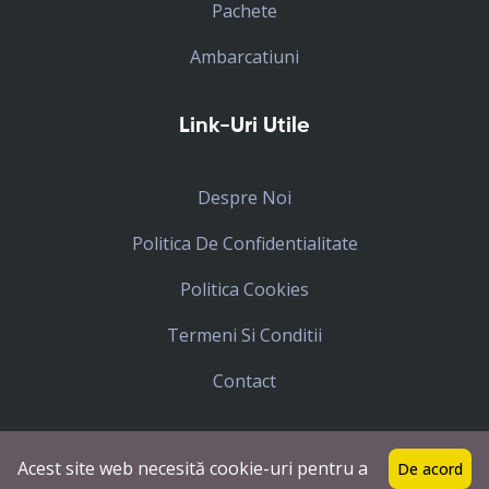
Pachete
Ambarcatiuni
Link-Uri Utile
Despre Noi
Politica De Confidentialitate
Politica Cookies
Termeni Si Conditii
Contact
Acest site web necesită cookie-uri pentru a
De acord
Toate drepturile rezervate
Icar Tours
© 2023