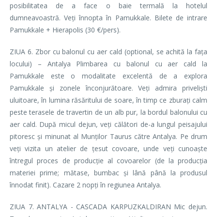
posibilitatea de a face o baie termală la hotelul
dumneavoastră. Veți înnopta în Pamukkale. Bilete de intrare
Pamukkale + Hierapolis (30 €/pers).
ZIUA 6. Zbor cu balonul cu aer cald (optional, se achită la fața
locului) – Antalya Plimbarea cu balonul cu aer cald la
Pamukkale este o modalitate excelentă de a explora
Pamukkale și zonele înconjurătoare. Veți admira priveliști
uluitoare, în lumina răsăritului de soare, în timp ce zburați calm
peste terasele de travertin de un alb pur, la bordul balonului cu
aer cald. După micul dejun, veți călători de-a lungul peisajului
pitoresc și minunat al Munților Taurus către Antalya. Pe drum
veți vizita un atelier de țesut covoare, unde veți cunoaște
întregul proces de producție al covoarelor (de la producția
materiei prime; mătase, bumbac și lână până la produsul
înnodat finit). Cazare 2 nopți în regiunea Antalya.
ZIUA 7. ANTALYA - CASCADA KARPUZKALDIRAN Mic dejun.