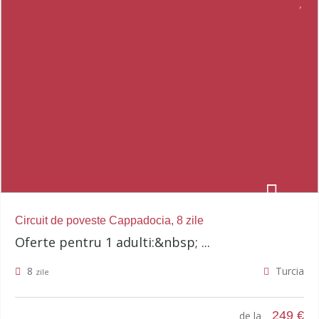
Circuit de poveste Cappadocia, 8 zile
Oferte pentru 1 adulti:&nbsp; ...
8
Turcia
zile
249 €
de la