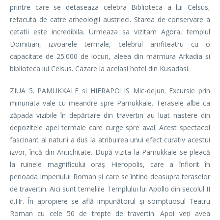
printre care se detaseaza celebra Biblioteca a lui Celsus,
refacuta de catre arheologii austrieci. Starea de conservare a
cetatii este incredibila. Urmeaza sa vizitam Agora, templul
Domitian, izvoarele termale, celebrul amfiteatru cu o
capacitate de 25.000 de locuri, aleea din marmura Arkadia si
biblioteca lui Celsus. Cazare la acelasi hotel din Kusadasi.
ZIUA 5. PAMUKKALE si HIERAPOLIS Mic-dejun. Excursie prin
minunata vale cu meandre spre Pamukkale. Terasele albe ca
zăpada vizibile în depărtare din travertin au luat naștere din
depozitele apei termale care curge spre aval. Acest spectacol
fascinant al naturii a dus la atribuirea unui efect curativ acestui
izvor, încă din Antichitate. După vizita la Pamukkale se pleacă
la ruinele magnificului oraș Hieropolis, care a înflorit în
perioada Imperiului Roman și care se întind deasupra teraselor
de travertin. Aici sunt temeliile Templului lui Apollo din secolul II
d.Hr. În apropiere se află impunătorul și somptuosul Teatru
Roman cu cele 50 de trepte de travertin. Apoi veți avea