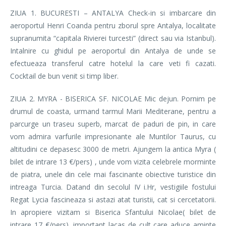
ZIUA 1. BUCURESTI – ANTALYA Check-in si imbarcare din
aeroportul Henri Coanda pentru zborul spre Antalya, localitate
supranumita “capitala Rivierei turcesti” (direct sau via Istanbul).
Intalnire cu ghidul pe aeroportul din Antalya de unde se
efectueaza transferul catre hotelul la care veti fi cazati.
Cocktail de bun venit si timp liber.
ZIUA 2. MYRA - BISERICA SF. NICOLAE Mic dejun. Pornim pe
drumul de coasta, urmand tarmul Marii Mediterane, pentru a
parcurge un traseu superb, marcat de paduri de pin, in care
vom admira varfurile impresionante ale Muntilor Taurus, cu
altitudini ce depasesc 3000 de metri. Ajungem la antica Myra (
bilet de intrare 13 €/pers) , unde vom vizita celebrele morminte
de piatra, unele din cele mai fascinante obiective turistice din
intreaga Turcia. Datand din secolul IV i.Hr, vestigiile fostului
Regat Lycia fascineaza si astazi atat turistii, cat si cercetatorii.
In apropiere vizitam si Biserica Sfantului Nicolae( bilet de
intrare 17 €/pers), important lacas de cult care aduce aminte