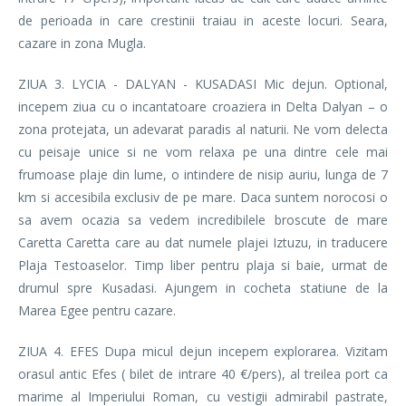
de perioada in care crestinii traiau in aceste locuri. Seara,
cazare in zona Mugla.
ZIUA 3. LYCIA - DALYAN - KUSADASI Mic dejun. Optional,
incepem ziua cu o incantatoare croaziera in Delta Dalyan – o
zona protejata, un adevarat paradis al naturii. Ne vom delecta
cu peisaje unice si ne vom relaxa pe una dintre cele mai
frumoase plaje din lume, o intindere de nisip auriu, lunga de 7
km si accesibila exclusiv de pe mare. Daca suntem norocosi o
sa avem ocazia sa vedem incredibilele broscute de mare
Caretta Caretta care au dat numele plajei Iztuzu, in traducere
Plaja Testoaselor. Timp liber pentru plaja si baie, urmat de
drumul spre Kusadasi. Ajungem in cocheta statiune de la
Marea Egee pentru cazare.
ZIUA 4. EFES Dupa micul dejun incepem explorarea. Vizitam
orasul antic Efes ( bilet de intrare 40 €/pers), al treilea port ca
marime al Imperiului Roman, cu vestigii admirabil pastrate,