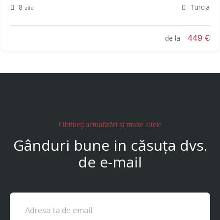
8
Turcia
zile
449 €
de la
Obțineți actualizări și multe altele
Gânduri bune in căsuța dvs.
de e-mail