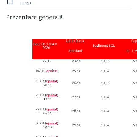
Turcia
Prezentare generală
Loc in Dubla
Cop
Date de plecare
Supliment SGL
2026
Standard
0- 1.9
27.11
249 €
105 €
50
06.03 (
epuizat
)
259 €
105 €
50
13.03
(
epuizat
)
,
269 €
105 €
50
20.11
20.03
(
epuizat
)
,
279 €
105 €
50
13.11
27.03
(
epuizat
)
,
289 €
105 €
50
06.11
03.04
(
epuizat
)
,
299 €
105 €
50
30.10