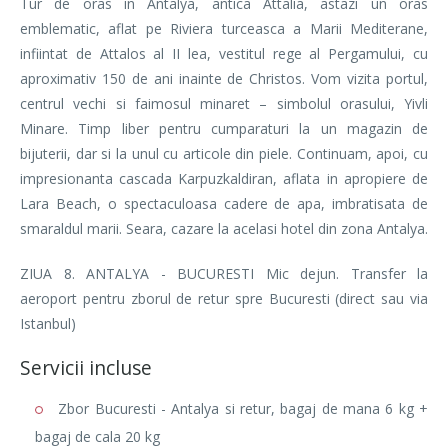
Tur de oras in Antalya, antica Attalia, astazi un oras
emblematic, aflat pe Riviera turceasca a Marii Mediterane,
infiintat de Attalos al II lea, vestitul rege al Pergamului, cu
aproximativ 150 de ani inainte de Christos. Vom vizita portul,
centrul vechi si faimosul minaret – simbolul orasului, Yivli
Minare. Timp liber pentru cumparaturi la un magazin de
bijuterii, dar si la unul cu articole din piele. Continuam, apoi, cu
impresionanta cascada Karpuzkaldiran, aflata in apropiere de
Lara Beach, o spectaculoasa cadere de apa, imbratisata de
smaraldul marii. Seara, cazare la acelasi hotel din zona Antalya.
ZIUA 8. ANTALYA - BUCURESTI Mic dejun. Transfer la
aeroport pentru zborul de retur spre Bucuresti (direct sau via
Istanbul)
Servicii incluse
Zbor Bucuresti - Antalya si retur, bagaj de mana 6 kg +
bagaj de cala 20 kg